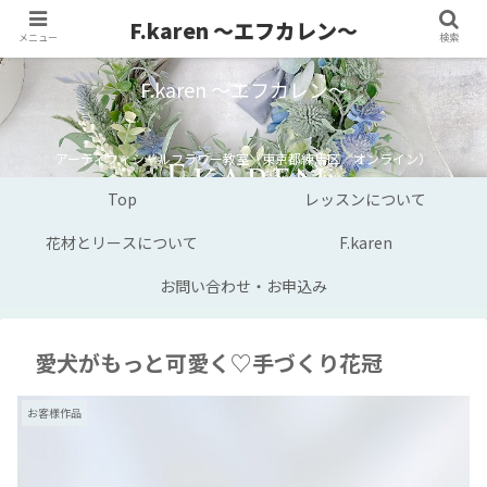
F.karen ～エフカレン～
メニュー
検索
F.karen ～エフカレン～
アーティフィシャルフラワー教室（東京都練馬区／オンライン）
Top
レッスンについて
花材とリースについて
F.karen
お問い合わせ・お申込み
愛犬がもっと可愛く♡手づくり花冠
お客様作品