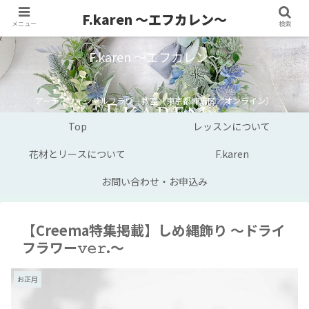
F.karen ～エフカレン～
メニュー
検索
F.karen ～エフカレン～
アーティフィシャルフラワー教室（東京都練馬区／オンライン）
Top
レッスンについて
花材とリースについて
F.karen
お問い合わせ・お申込み
【Creema特集掲載】しめ縄飾り ～ドライ
フラワー𝚟𝚎𝚛.～
お正月