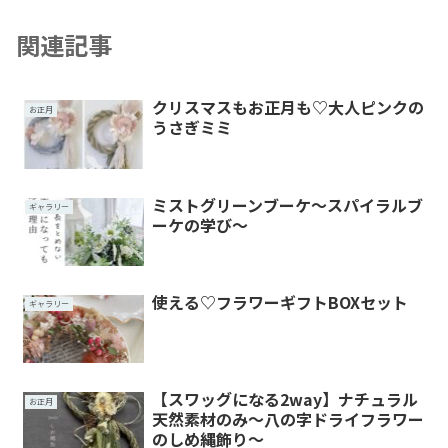
関連記事
クリスマスもお正月も♡大人ピンクの
お正月
うさぎミミ
ミストグリーンブーケ～スパイラルブ
ギャラリー
ーケの学び～
使える♡フラワーギフトBOXセット
ギャラリー
【スワッグになる2way】ナチュラル
お正月
天然素材のみ～八の字ドライフラワー
のしめ縄飾り～