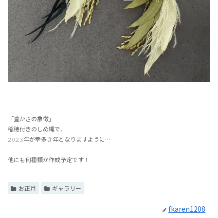
「豊かさの象徴」
稲穂付きのしめ縄で、
𝟸𝟶𝟸𝟹年が幸多き年となりますように…
他にも何種類か作成予定です！
お正月
ギャラリー
fkaren1208