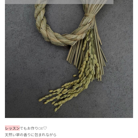
レッスン
でもお作り𝙾𝙺♡
天然い草の香りに包まれながら