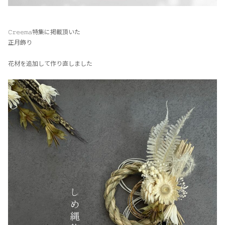
𝙲𝚛𝚎𝚎𝚖𝚊特集に掲載頂いた
正月飾り
花材を追加して作り直しました