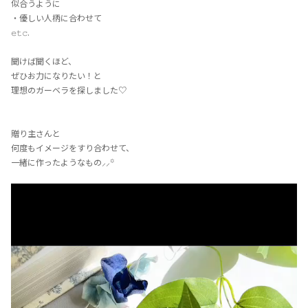
似合うように
・優しい人柄に合わせて
𝚎𝚝𝚌.
聞けば聞くほど、
ぜひお力になりたい！と
理想のガーベラを探しました♡
贈り主さんと
何度もイメージをすり合わせて、
一緒に作ったようなもの⸝⸝꙳