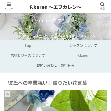
F.karen ～エフカレン～
メニュー
検索
F.karen ～エフカレン～
アーティフィシャルフラワー教室（東京都練馬区／オンライン）
Top
レッスンについて
花材とリースについて
F.karen
お問い合わせ・お申込み
彼氏への卒業祝い♡贈りたい花言葉
春