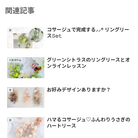
関連記事
コサージュで完成する⸝⸝꙳ リングリー
春
ス𝚂𝚎𝚝
グリーンシトラスのリングリースとオ
お客様作品
ンラインレッスン
お好みデザインありますか？
春
ハマるコサージュ♡ふんわりうさぎの
春
ハートリース